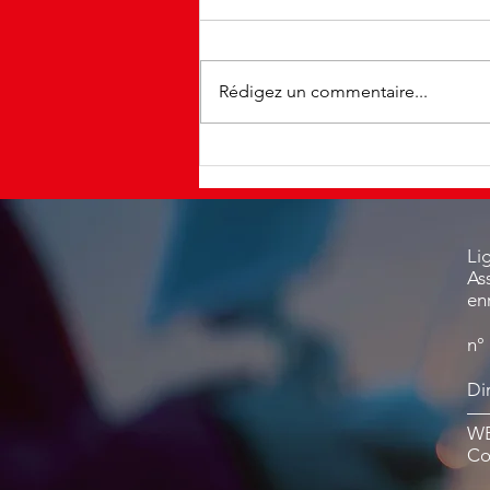
Rédigez un commentaire...
Exposition a Saint Jouan des
Guerets
Li
As
en
n°
Di
—
W
Co