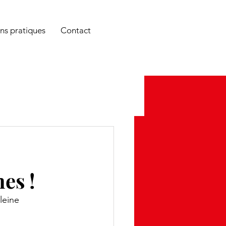
é et c'est bien plus FUN !
ns pratiques
Contact
es !
leine 
 