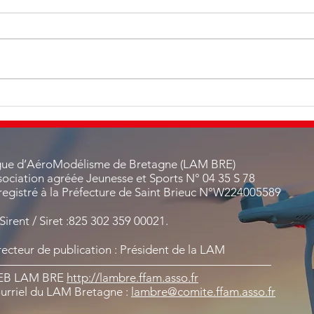
C'est parti au CMDQC pour
Aile
les Escadrilles Air Jeunesse
Aéro
gue d’AéroModélisme de Bretagne (LAM BRE)
sociation agréée Jeunesse et Sports N° 04 35 S 78
registré à la Préfecture de Saint Brieuc N°W224005589
 Sirent / Siret :825 302 359 00021.
recteur de publication : Président de la LAM
———————————————————————
EB LAM BRE
http://lambre.ffam.asso.fr
urriel du LAM Bretagne :
lambre@comite.ffam.asso.fr