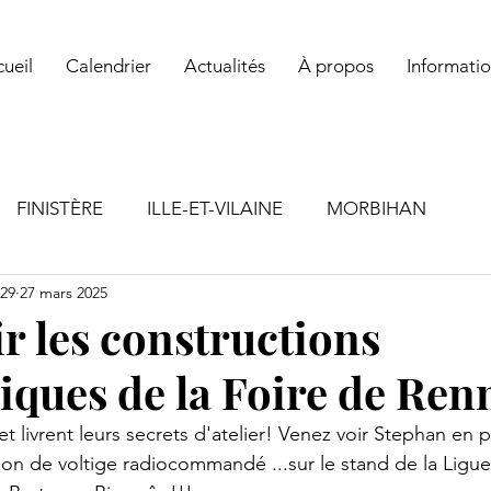
ul ! Rejoignez un club ! Vous y trouverez des conseils, de la solidarit
ueil
Calendrier
Actualités
À propos
Informatio
FINISTÈRE
ILLE-ET-VILAINE
MORBIHAN
29
27 mars 2025
r les constructions
iques de la Foire de Renn
 et livrent leurs secrets d'atelier! Venez voir Stephan en p
ion de voltige radiocommandé ...sur le stand de la Ligue