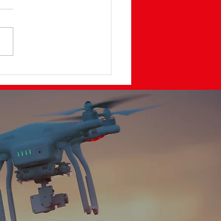
s, Brevets et QPDD a
 2000