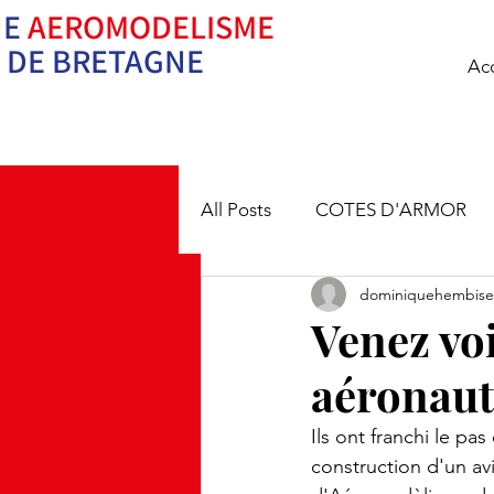
UE
AEROMODELISME
Ne pilotez pas se
DE BRETAGNE
Acc
All Posts
COTES D'ARMOR
dominiquehembise
Venez voi
aéronaut
Ils ont franchi le pas
construction d'un av