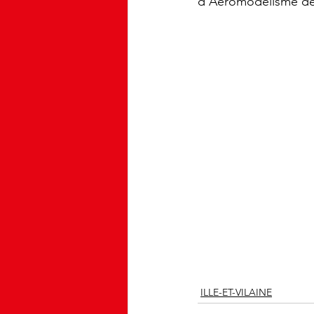
d'Aéromodèlisme de 
ILLE-ET-VILAINE