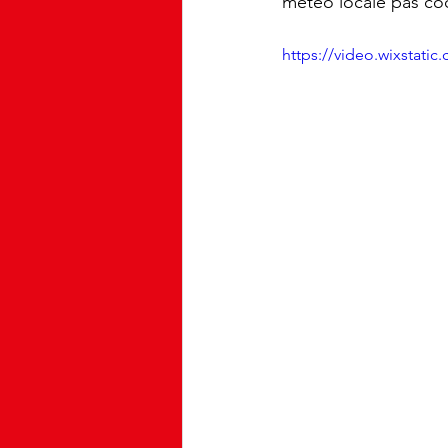
météo locale pas coo
https://video.wixstat