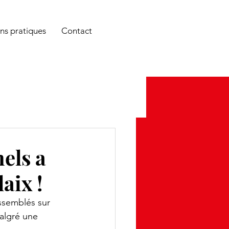
é et c'est bien plus FUN !
ns pratiques
Contact
els a
aix !
ssemblés sur 
algré une 