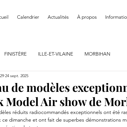
ul ! Rejoignez un club ! Vous y trouverez des conseils, de la solidarit
ueil
Calendrier
Actualités
À propos
Informatio
FINISTÈRE
ILLE-ET-VILAINE
MORBIHAN
29
24 sept. 2025
au de modèles exceptionn
k Model Air show de Morl
èles réduits radiocommandés exceptionnels ont été ra
x ce dimanche et ont fait de superbes démonstrations m