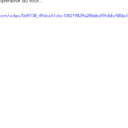
pérative du tout...
ic.com/video/0d9138_49dce51cbc10421982ffa2866bd59d6b/480p/