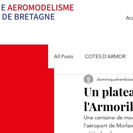
UE
AEROMODELISME
Ne pilotez pas se
DE BRETAGNE
Acc
All Posts
COTES D'ARMOR
dominiquehembise
Un plate
l'Armori
Une centaine de mod
l'aéroport de Morlai