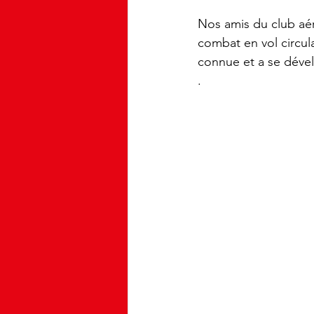
Nos amis du club aér
combat en vol circul
connue et a se déve
.