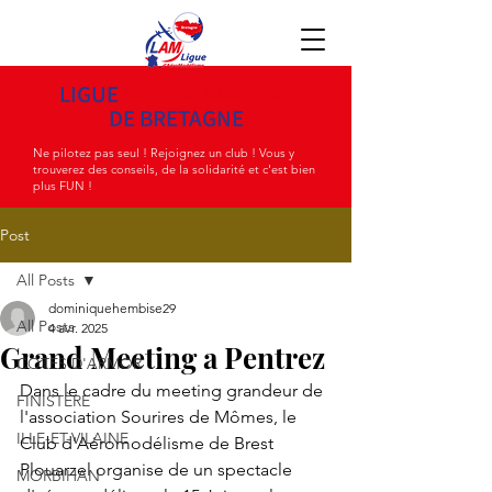
LIGUE
AEROMODELISME
DE BRETAGNE
Ne pilotez pas seul ! Rejoignez un club ! Vous y
trouverez des conseils, de la solidarité et c'est bien
plus FUN !
Post
All Posts
dominiquehembise29
All Posts
4 avr. 2025
Grand Meeting a Pentrez
COTES D'ARMOR
Dans le cadre du meeting grandeur de 
FINISTÈRE
l'association Sourires de Mômes, le 
ILLE-ET-VILAINE
Club d'Aéromodélisme de Brest 
Plouarzel organise de un spectacle 
MORBIHAN