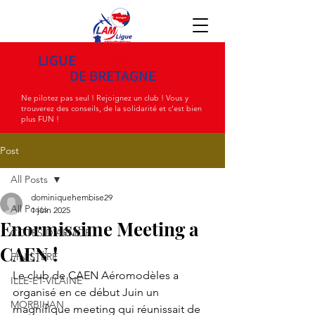
LIGUE
AEROMODELISME
DE BRETAGNE
Ne pilotez pas seul ! Rejoignez un club ! Vous y
trouverez des conseils, de la solidarité et c'est bien
plus FUN !
Post
All Posts
dominiquehembise29
All Posts
1 juin 2025
Enormissime Meeting a
COTES D'ARMOR
CAEN !
FINISTÈRE
Le club de CAEN Aéromodèles a 
ILLE-ET-VILAINE
organisé en ce début Juin un 
MORBIHAN
magnifique meeting qui réunissait de 