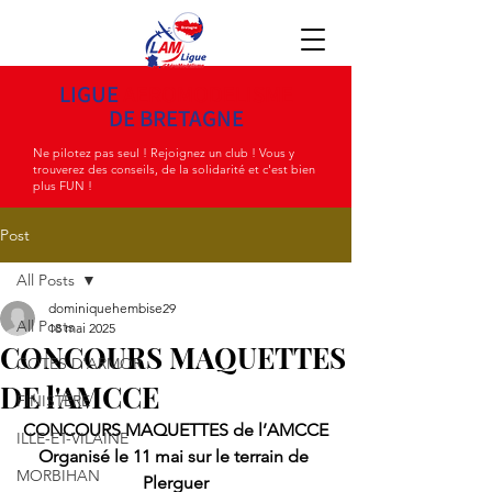
LIGUE
AEROMODELISME
DE BRETAGNE
Ne pilotez pas seul ! Rejoignez un club ! Vous y
trouverez des conseils, de la solidarité et c'est bien
plus FUN !
Post
All Posts
dominiquehembise29
All Posts
18 mai 2025
CONCOURS MAQUETTES
COTES D'ARMOR
DE l'AMCCE
FINISTÈRE
CONCOURS MAQUETTES de l’AMCCE
ILLE-ET-VILAINE
Organisé le 11 mai sur le terrain de 
MORBIHAN
Plerguer