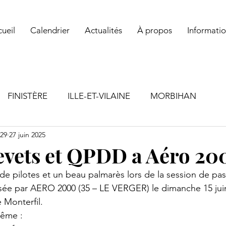
ul ! Rejoignez un club ! Vous y trouverez des conseils, de la solidarit
ueil
Calendrier
Actualités
À propos
Informatio
FINISTÈRE
ILLE-ET-VILAINE
MORBIHAN
29
27 juin 2025
revets et QPDD a Aéro 20
 de pilotes et un beau palmarès lors de la session de 
sée par AERO 2000 (35 – LE VERGER) le dimanche 15 juin
 Monterfil.
même :