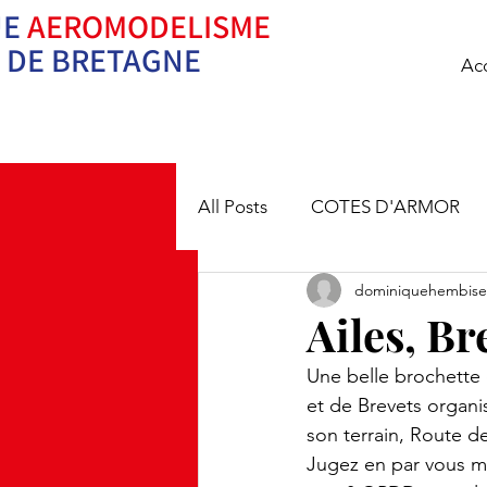
UE
AEROMODELISME
Ne pilotez pas se
DE BRETAGNE
Acc
All Posts
COTES D'ARMOR
dominiquehembise
Ailes, B
Une belle brochette
et de Brevets organi
son terrain, Route de
Jugez en par vous 