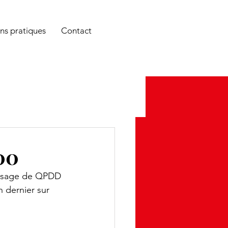
é et c'est bien plus FUN !
ns pratiques
Contact
00
passage de QPDD 
 dernier sur 