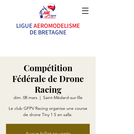
LIGUE
AEROMODELISME
DE BRETAGNE
Ne pilotez pas seul ! Rejoignez un club ! Vous y
trouverez des conseils, de la solidarité et c'est bien
plus FUN !
Compétition
Fédérale de Drone
Racing
dim. 08 mars
  |  
Saint-Médard-sur-Ille
Le club GFPV Racing organise une course
de drone Tiny 1 S en salle.
Aucun billet en vente