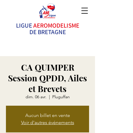
LIGUE
AEROMODELISME
DE BRETAGNE
Ne pilotez pas seul ! Rejoignez un club ! Vous y
trouverez des conseils, de la solidarité et c'est bien
plus FUN !
CA QUIMPER
Session QPDD, Ailes
et Brevets
dim. 06 avr.
  |  
Pluguffan
Aucun billet en vente
Voir d'autres événements