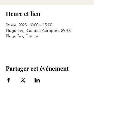
Heure et lieu
06 avr. 2025, 10:00 – 15:00
Pluguffan, Rue de l'Aéroport, 29700
Pluguffan, France
Partager cet événement
Ligue d’AéroModélisme de Bretagne (LAM
BRE)
Association agréée Jeunesse et Sports N° 04
35 S 78
enregistré à la Préfecture de Saint Brieuc
N°W224005589