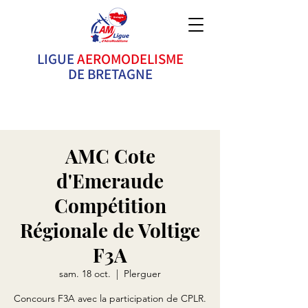
LIGUE
AEROMODELISME
DE BRETAGNE
Ne pilotez pas seul ! Rejoignez un club ! Vous y
trouverez des conseils, de la solidarité et c'est bien
plus FUN !
AMC Cote
d'Emeraude
Compétition
Régionale de Voltige
F3A
sam. 18 oct.
  |  
Plerguer
Concours F3A avec la participation de CPLR.