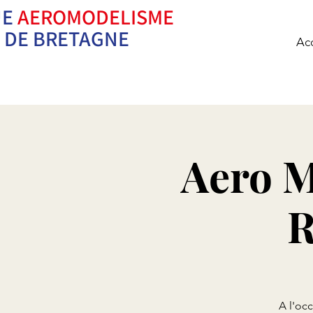
UE
AEROMODELISME
Ne pilotez pas se
DE BRETAGNE
Acc
Aero M
R
A l'oc