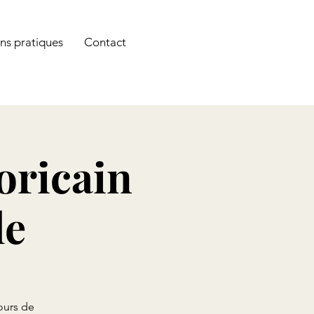
é et c'est bien plus FUN !
ns pratiques
Contact
oricain
le
ours de