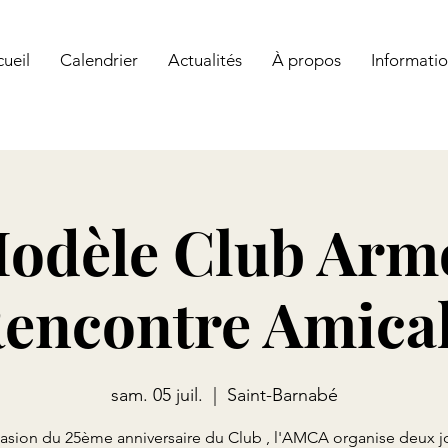
ul ! Rejoignez un club ! Vous y trouverez des conseils, de la solidarit
ueil
Calendrier
Actualités
À propos
Informatio
odèle Club Arm
encontre Amica
sam. 05 juil.
  |  
Saint-Barnabé
casion du 25ème anniversaire du Club , l'AMCA organise deux j