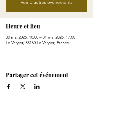
Voir d'autres événements
Heure et lieu
30 mai 2026, 10:00 – 31 mai 2026, 17:00
Le Verger, 35160 Le Verger, France
Partager cet événement
Ligue d’AéroModélisme de Bretagne (LAM
BRE)
Association agréée Jeunesse et Sports N° 04
35 S 78
enregistré à la Préfecture de Saint Brieuc