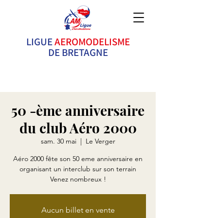
LIGUE
AEROMODELISME
DE BRETAGNE
Ne pilotez pas seul ! Rejoignez un club ! Vous y
trouverez des conseils, de la solidarité et c'est bien
plus FUN !
50 -ème anniversaire
du club Aéro 2000
sam. 30 mai
  |  
Le Verger
Aéro 2000 fête son 50 eme anniversaire en
organisant un interclub sur son terrain
Venez nombreux !
Aucun billet en vente